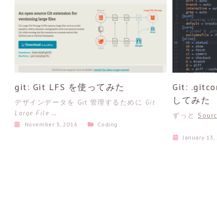
git: Git LFS を使ってみた
Git: .gi
してみた
デザインデータを Git 管理するために
Git
Large File …
ずっと
Sour
November 3, 2016
Coding
January 13,