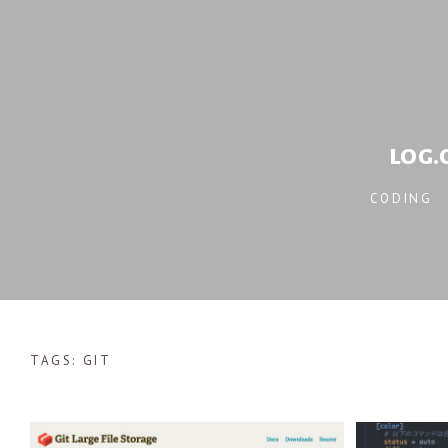
log
CODING
TAGS: GIT