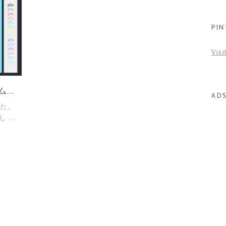
PI
Visi
ームを
AD
した。
し …