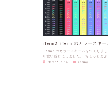
iTerm2: iTerm のカラースキ
作った
iTerm2 のカラースキームをつくりま
可愛い感じにしました。 ちょっとまぶ
March 5, 2016
Coding