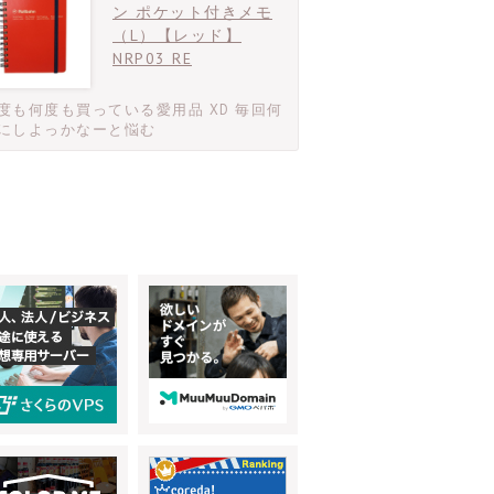
ン ポケット付きメモ
（L）【レッド】
NRP03 RE
度も何度も買っている愛用品 XD 毎回何
にしよっかなーと悩む
S