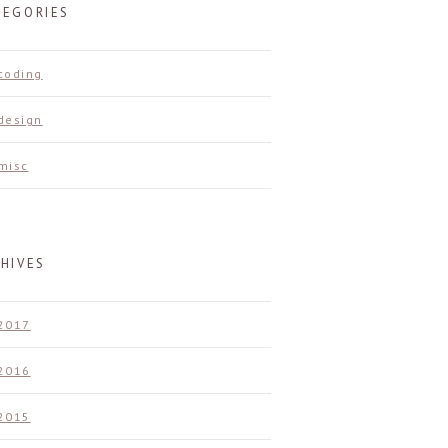
TEGORIES
coding
design
misc
HIVES
2017
2016
2015