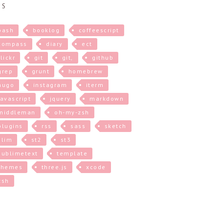
GS
bash
booklog
coffeescript
compass
diary
ect
flickr
git
git,
github
grep
grunt
homebrew
hugo
instagram
iterm
javascript
jquery
markdown
middleman
oh-my-zsh
plugins
rss
sass
sketch
slim
st2
st3
sublimetext
template
themes
three.js
xcode
zsh