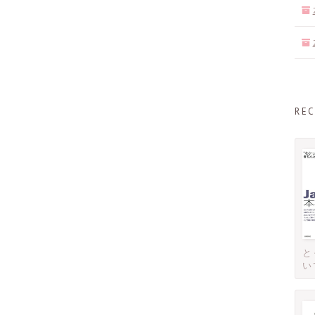
RE
と
い