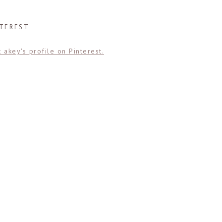
NTEREST
t akey's profile on Pinterest.
S